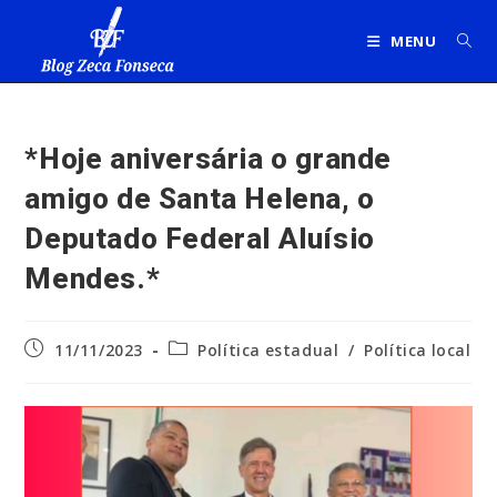
Ir
para
MENU
o
conteúdo
*Hoje aniversária o grande
amigo de Santa Helena, o
Deputado Federal Aluísio
Mendes.*
Post
Categoria
11/11/2023
Política estadual
/
Política local
publicado:
do
post: