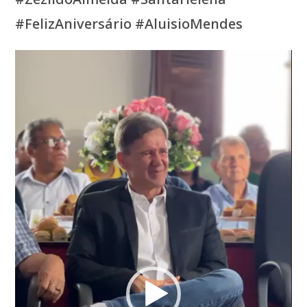
#FelizAniversário #AluisioMendes
Tocador
de
vídeo