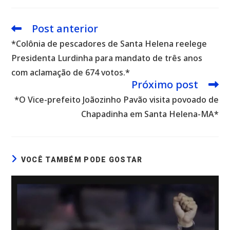
Post anterior
Leia
mais
*Colônia de pescadores de Santa Helena reelege
artigos
Presidenta Lurdinha para mandato de três anos
com aclamação de 674 votos.*
Próximo post
*O Vice-prefeito Joãozinho Pavão visita povoado de
Chapadinha em Santa Helena-MA*
VOCÊ TAMBÉM PODE GOSTAR