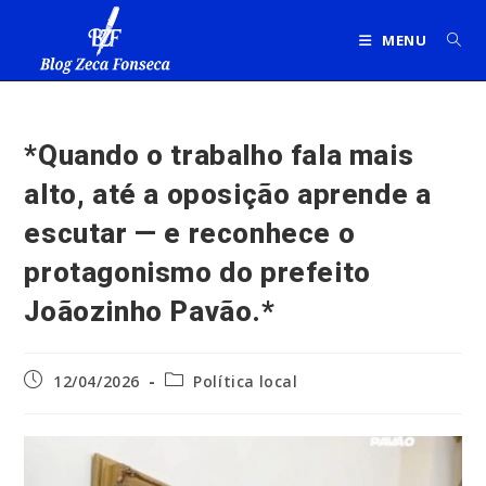
Ir
para
MENU
o
conteúdo
*Quando o trabalho fala mais
alto, até a oposição aprende a
escutar — e reconhece o
protagonismo do prefeito
Joãozinho Pavão.*
Post
Categoria
12/04/2026
Política local
publicado:
do
post: