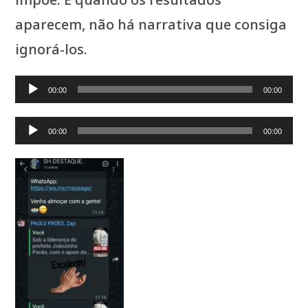
aparecem, não há narrativa que consiga
ignorá-los.
Tocador
00:00
00:00
de
Tocador
áudio
00:00
00:00
de
áudio