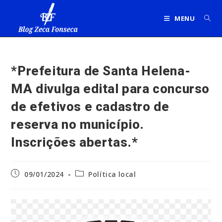
Ir
para
MENU
o
conteúdo
*Prefeitura de Santa Helena-
MA divulga edital para concurso
de efetivos e cadastro de
reserva no município.
Inscrições abertas.*
Post
Categoria
09/01/2024
Política local
publicado:
do
post: