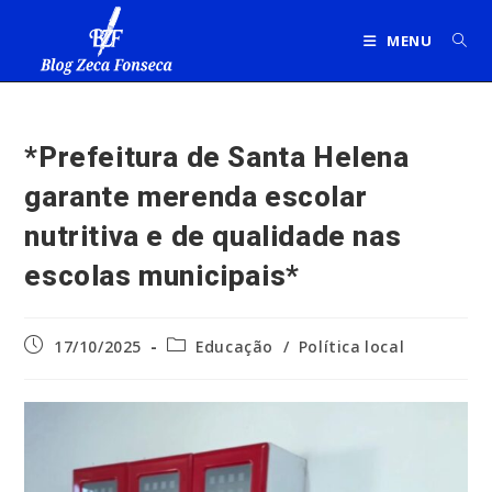
Ir
para
MENU
o
conteúdo
*Prefeitura de Santa Helena
garante merenda escolar
nutritiva e de qualidade nas
escolas municipais*
Post
Categoria
17/10/2025
Educação
/
Política local
publicado:
do
post: