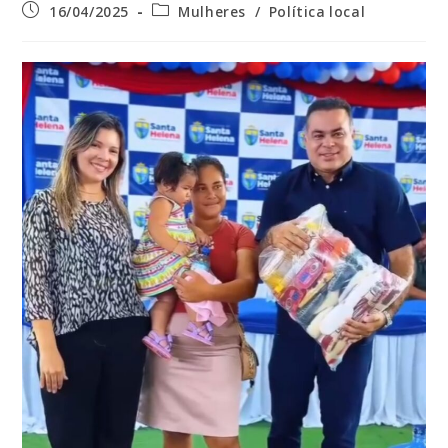
Post
Categoria
16/04/2025
Mulheres
/
Política local
publicado:
do
post: