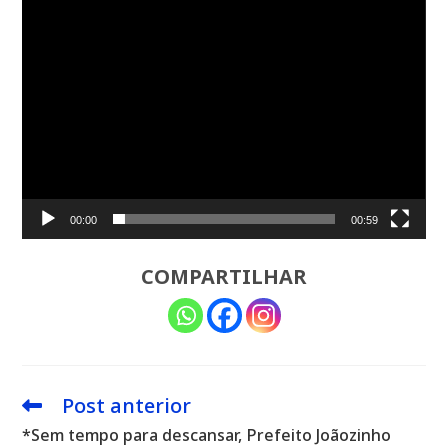
00:00
00:59
COMPARTILHAR
Post anterior
Leia
mais
*Sem tempo para descansar, Prefeito Joãozinho
artigos