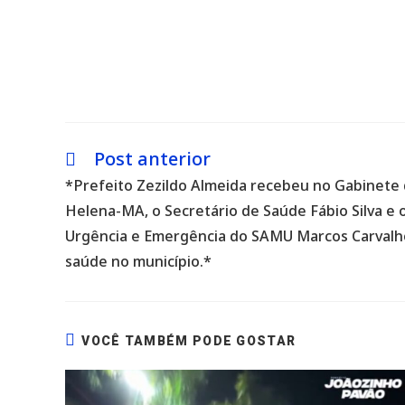
Post anterior
Leia
mais
*Prefeito Zezildo Almeida recebeu no Gabinete 
artigos
Helena-MA, o Secretário de Saúde Fábio Silva e
Urgência e Emergência do SAMU Marcos Carvalho
saúde no município.*
VOCÊ TAMBÉM PODE GOSTAR