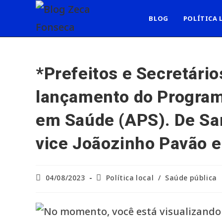
Ir
para
BLOG
POLÍTICA 
o
conteúdo
*Prefeitos e Secretári
lançamento do Programa
em Saúde (APS). De San
vice Joãozinho Pavão 
Post
Categoria
04/08/2023
Política local
/
Saúde pública
publicado:
do
post: