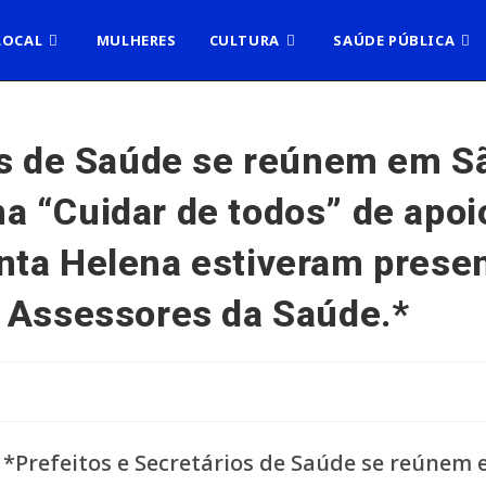
LOCAL
MULHERES
CULTURA
SAÚDE PÚBLICA
os de Saúde se reúnem em Sã
 “Cuidar de todos” de apoi
ta Helena estiveram present
e Assessores da Saúde.*