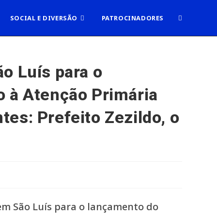
ALTERNAR
SOCIAL E DIVERSÃO
PATROCINADORES
PESQUISA
o Luís para o
o à Atenção Primária
DO
es: Prefeito Zezildo, o
SITE