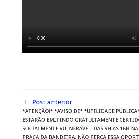
Post anterior
Leia
mais
*ATENÇÃO!* *AVISO DE* *UTILIDADE PÚBLICA
artigos
ESTARÃO EMITINDO GRATUITAMENTE CERTID
SOCIALMENTE VULNERÁVEL. DAS 9H ÀS 16H N
PRAÇA DA BANDEIRA. NÃO PERCA ESSA OPOR