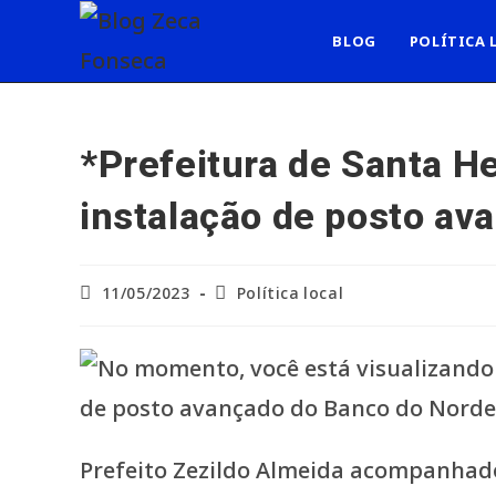
Ir
para
BLOG
POLÍTICA 
o
conteúdo
*Prefeitura de Santa He
instalação de posto av
Post
Categoria
11/05/2023
Política local
publicado:
do
post:
Prefeito Zezildo Almeida acompanhado 