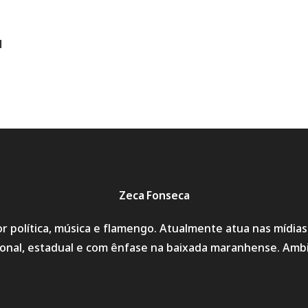
d
Zeca Fonseca
r política, música e flamengo. Atualmente atua nas mídia
cional, estadual e com ênfase na baixada maranhense. Amb