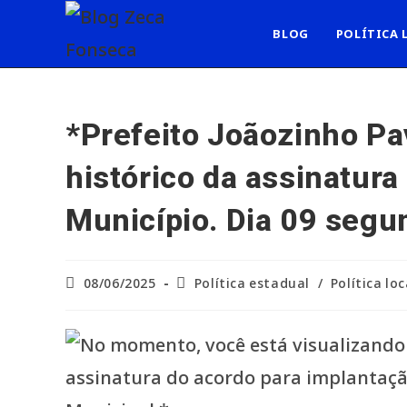
Ir
para
BLOG
POLÍTICA 
o
conteúdo
*Prefeito Joãozinho Pa
histórico da assinatura
Município. Dia 09 segu
Post
Categoria
08/06/2025
Política estadual
/
Política loc
publicado:
do
post: