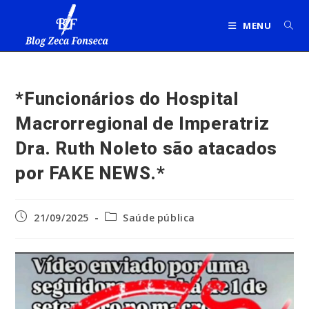
Ir
para
MENU
o
conteúdo
*Funcionários do Hospital
Macrorregional de Imperatriz
Dra. Ruth Noleto são atacados
por FAKE NEWS.*
Post
Categoria
21/09/2025
Saúde pública
publicado:
do
post: