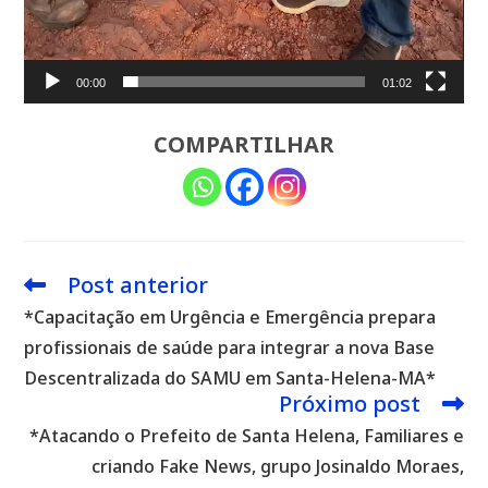
00:00
01:02
COMPARTILHAR
Post anterior
Leia
mais
*Capacitação em Urgência e Emergência prepara
artigos
profissionais de saúde para integrar a nova Base
Descentralizada do SAMU em Santa-Helena-MA*
Próximo post
*Atacando o Prefeito de Santa Helena, Familiares e
criando Fake News, grupo Josinaldo Moraes,