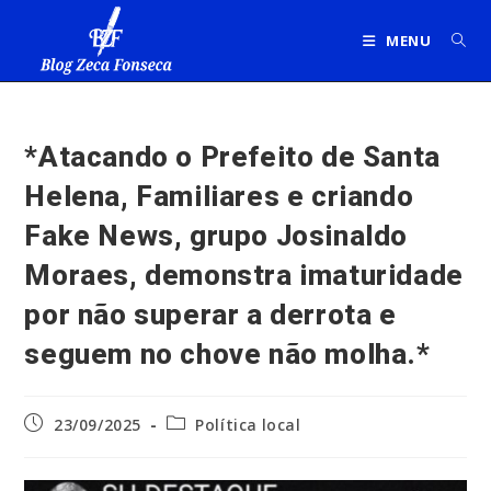
Ir
para
MENU
o
conteúdo
*Atacando o Prefeito de Santa
Helena, Familiares e criando
Fake News, grupo Josinaldo
Moraes, demonstra imaturidade
por não superar a derrota e
seguem no chove não molha.*
Post
Categoria
23/09/2025
Política local
publicado:
do
post: