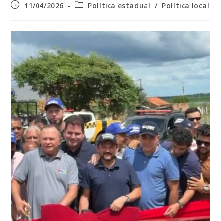
Post
Categoria
11/04/2026
Política estadual
/
Política local
publicado:
do
post: