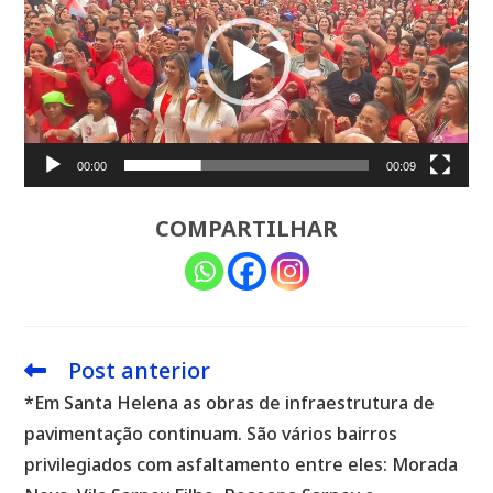
vídeo
00:00
00:09
COMPARTILHAR
Post anterior
Leia
mais
*Em Santa Helena as obras de infraestrutura de
artigos
pavimentação continuam. São vários bairros
privilegiados com asfaltamento entre eles: Morada