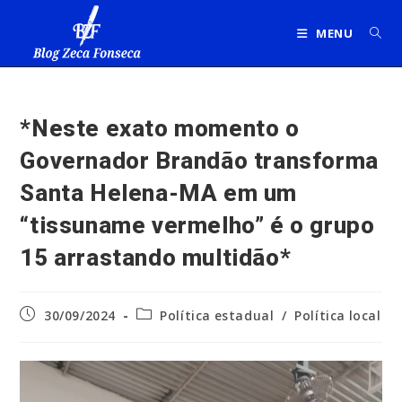
Ir
para
MENU
o
conteúdo
*Neste exato momento o
Governador Brandão transforma
Santa Helena-MA em um
“tissuname vermelho” é o grupo
15 arrastando multidão*
Post
Categoria
30/09/2024
Política estadual
/
Política local
publicado:
do
post: