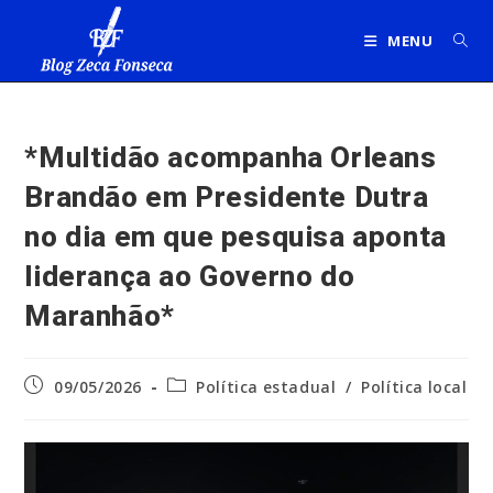
Ir
para
MENU
o
conteúdo
*Multidão acompanha Orleans
Brandão em Presidente Dutra
no dia em que pesquisa aponta
liderança ao Governo do
Maranhão*
Post
Categoria
09/05/2026
Política estadual
/
Política local
publicado:
do
post: