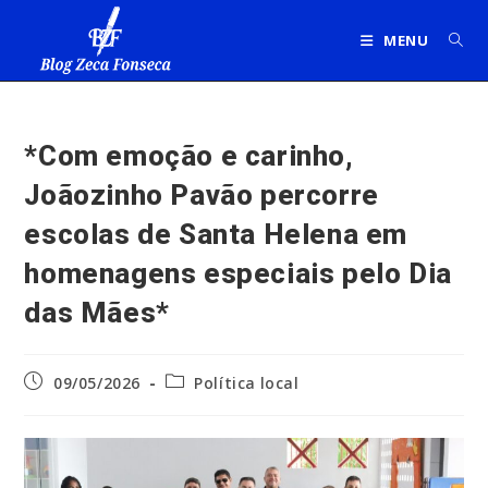
Ir
para
MENU
o
conteúdo
*Com emoção e carinho,
Joãozinho Pavão percorre
escolas de Santa Helena em
homenagens especiais pelo Dia
das Mães*
Post
Categoria
09/05/2026
Política local
publicado:
do
post: