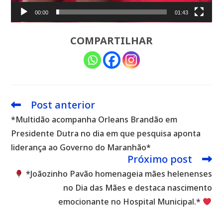
00:00
01:43
COMPARTILHAR
Post anterior
Leia
mais
*Multidão acompanha Orleans Brandão em
artigos
Presidente Dutra no dia em que pesquisa aponta
liderança ao Governo do Maranhão*
Próximo post
*Joãozinho Pavão homenageia mães helenenses
no Dia das Mães e destaca nascimento
emocionante no Hospital Municipal.*