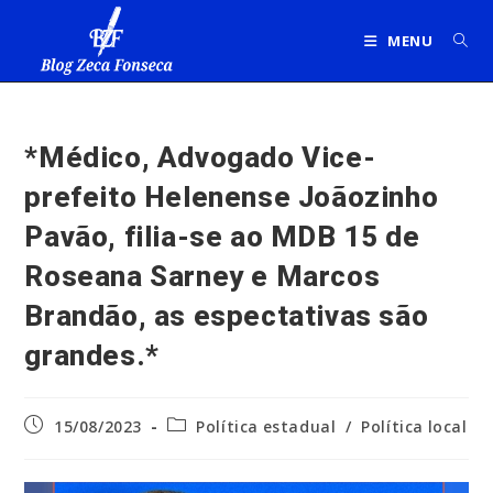
Ir
para
MENU
o
conteúdo
*Médico, Advogado Vice-
prefeito Helenense Joãozinho
Pavão, filia-se ao MDB 15 de
Roseana Sarney e Marcos
Brandão, as espectativas são
grandes.*
Post
Categoria
15/08/2023
Política estadual
/
Política local
publicado:
do
post: