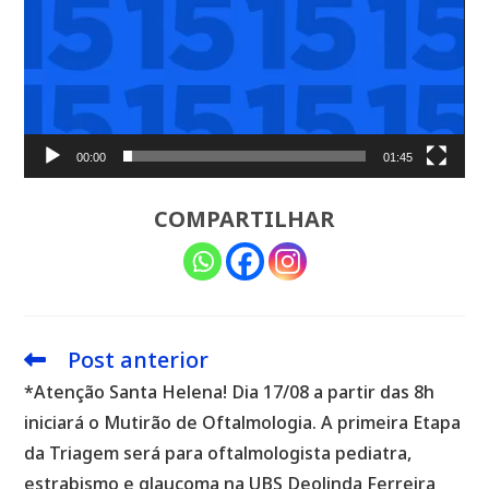
00:00
01:45
COMPARTILHAR
Post anterior
Leia
mais
*Atenção Santa Helena! Dia 17/08 a partir das 8h
artigos
iniciará o Mutirão de Oftalmologia. A primeira Etapa
da Triagem será para oftalmologista pediatra,
estrabismo e glaucoma na UBS Deolinda Ferreira