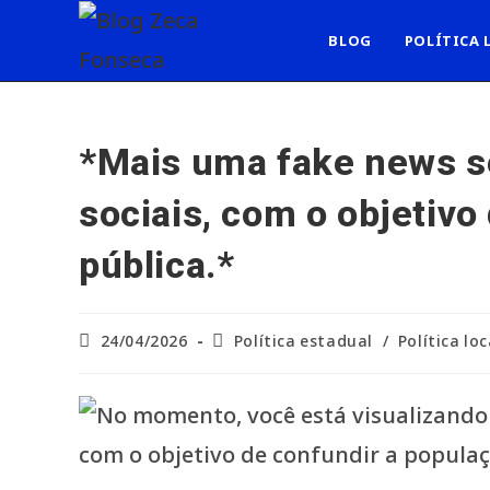
Ir
para
BLOG
POLÍTICA 
o
conteúdo
*Mais uma fake news s
sociais, com o objetivo
pública.*
Post
Categoria
24/04/2026
Política estadual
/
Política loc
publicado:
do
post: