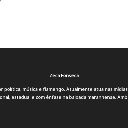
e
Zeca Fonseca
r política, música e flamengo. Atualmente atua nas mídia
cional, estadual e com ênfase na baixada maranhense. Amb