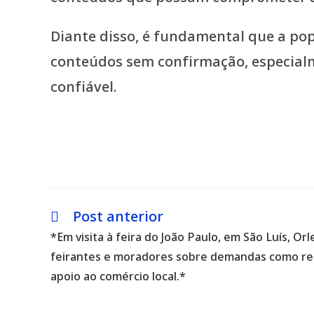
Diante disso, é fundamental que a pop
conteúdos sem confirmação, especial
confiável.
Post anterior
Leia
mais
*Em visita à feira do João Paulo, em São Luís, O
artigos
feirantes e moradores sobre demandas como ren
apoio ao comércio local.*