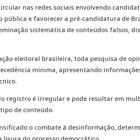
circular nas redes sociais envolvendo candi
o pública e favorecer a pré-candidatura de Bra
eminação sistemática de conteúdos falsos, di
ação eleitoral brasileira, toda pesquisa de op
antecedência mínima, apresentando informaçõ
cnico.
o registro é irregular e pode resultar em mul
tipo de conteúdo.
tensificado o combate à desinformação, determi
lisura do processo democrático.