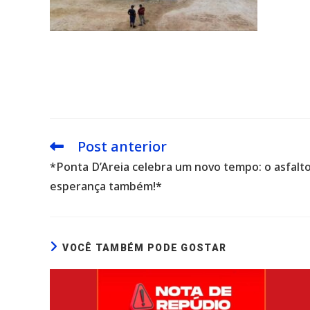
Post anterior
Leia
mais
*Ponta D’Areia celebra um novo tempo: o asfalto
artigos
esperança também!*
VOCÊ TAMBÉM PODE GOSTAR