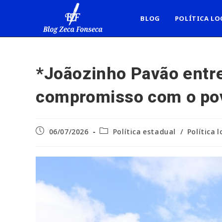
Ir
para
BLOG
POLÍTICA LO
o
conteúdo
*Joãozinho Pavão entre
compromisso com o pov
Post
Categoria
06/07/2026
Política estadual
/
Política l
publicado:
do
post: