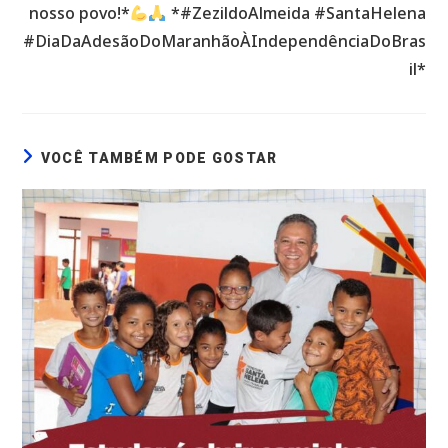
nosso povo!*
*#ZezildoAlmeida #SantaHelena
#DiaDaAdesãoDoMaranhãoÀIndependênciaDoBras
il*
VOCÊ TAMBÉM PODE GOSTAR