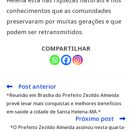
Helena está nas riquezas naturais e nos
conhecimentos que as comunidades
preservaram por muitas gerações e que
podem ser retransmitidos.
COMPARTILHAR
Post anterior
Leia
mais
*Reunião em Brasília do Prefeito Zezildo Almeida
artigos
prevê levar mais conquistas e melhores benefícios
em saúde a cidade de Santa Helena-MA.*
Próximo post
*O Prefeito Zezildo Almeida assinou nesta quarta-