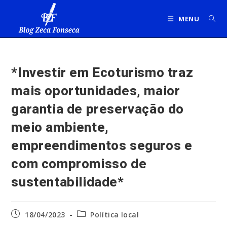
Ir
para
MENU
o
conteúdo
*Investir em Ecoturismo traz
mais oportunidades, maior
garantia de preservação do
meio ambiente,
empreendimentos seguros e
com compromisso de
sustentabilidade*
Post
Categoria
18/04/2023
Política local
publicado:
do