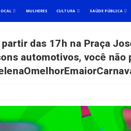
LOCAL
MULHERES
CULTURA
SAÚDE PÚBLICA
a partir das 17h na Praça Jo
 sons automotivos, você não
HelenaOmelhorEmaiorCarnav