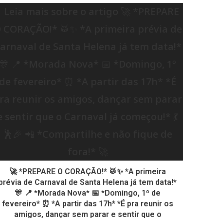
🚀 *PREPARE O CORAÇÃO!* 🥁✨ *A primeira
prévia de Carnaval de Santa Helena já tem data!*
🎊 📍 *Morada Nova* 📅 *Domingo, 1º de
fevereiro* ⏰ *A partir das 17h* *É pra reunir os
amigos, dançar sem parar e sentir que o