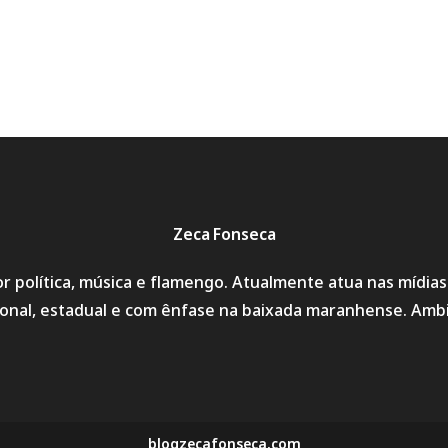
Zeca Fonseca
r política, música e flamengo. Atualmente atua nas mídia
cional, estadual e com ênfase na baixada maranhense. Amb
blogzecafonseca.com