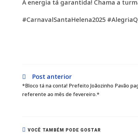
A energia tá garantida! Chama a turma,
#CarnavalSantaHelena2025 #AlegriaQ
Post anterior
Leia
mais
*Bloco tá na conta! Prefeito Joãozinho Pavão pag
artigos
referente ao mês de fevereiro.*
VOCÊ TAMBÉM PODE GOSTAR