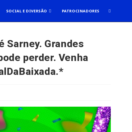
ALTERNAR
SOCIAL E DIVERSÃO
PATROCINADORES
PESQUISA
sé Sarney. Grandes
 pode perder. Venha
DO
alDaBaixada.*
SITE