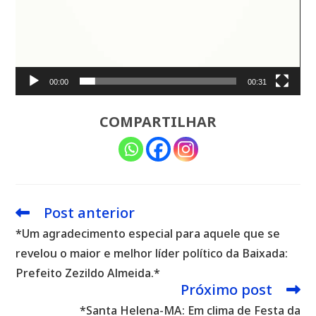
00:00
00:31
COMPARTILHAR
Post anterior
Leia
mais
*Um agradecimento especial para aquele que se
artigos
revelou o maior e melhor líder político da Baixada:
Prefeito Zezildo Almeida.*
Próximo post
*Santa Helena-MA: Em clima de Festa da