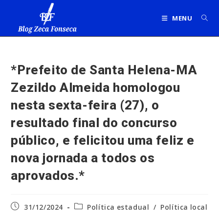
Ir
para
MENU
o
conteúdo
*Prefeito de Santa Helena-MA
Zezildo Almeida homologou
nesta sexta-feira (27), o
resultado final do concurso
público, e felicitou uma feliz e
nova jornada a todos os
aprovados.*
Post
Categoria
31/12/2024
Política estadual
/
Política local
publicado:
do