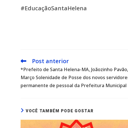
#EducaçãoSantaHelena
Post anterior
Leia
mais
*Prefeito de Santa Helena-MA, Joãozinho Pavão
artigos
Março Solenidade de Posse dos novos servidore
permanente de pessoal da Prefeitura Municipal
VOCÊ TAMBÉM PODE GOSTAR