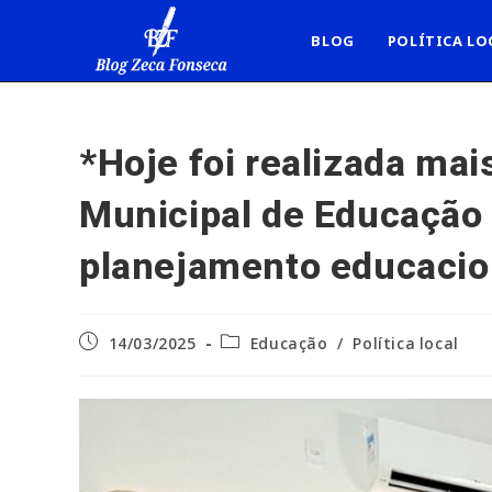
Ir
para
BLOG
POLÍTICA LO
o
conteúdo
*Hoje foi realizada ma
Municipal de Educação 
planejamento educacio
Post
Categoria
14/03/2025
Educação
/
Política local
publicado:
do
post: