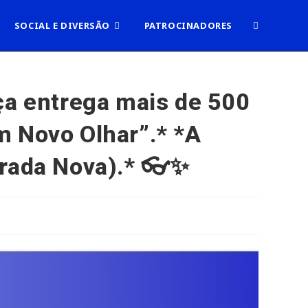
ALTERNAR
SOCIAL E DIVERSÃO
PATROCINADORES
PESQUISA
ça entrega mais de 500
m Novo Olhar”.* *A
DO
orada Nova).* 👓✨
SITE