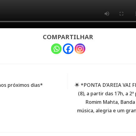
COMPARTILHAR
nos próximos dias*
🌟 *PONTA D’AREIA VAI F
(8), a partir das 17h, a 
Romim Mahta, Banda E
música, alegria e um gra