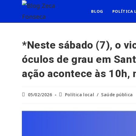
Ir
para
BLOG
POLÍTICA 
o
conteúdo
*Neste sábado (7), o v
óculos de grau em Sant
ação acontece às 10h, 
Post
Categoria
05/02/2026
Política local
/
Saúde pública
publicado:
do
post: