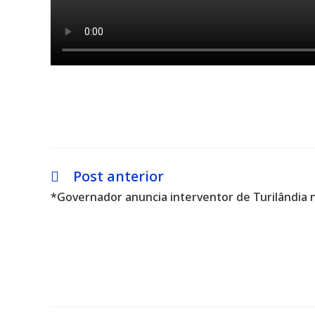
Post anterior
Leia
mais
*Governador anuncia interventor de Turilândia 
artigos