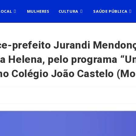
LOCAL
MULHERES
CULTURA
SAÚDE PÚBLICA
ice-prefeito Jurandi Mendon
a Helena, pelo programa “U
no Colégio João Castelo (M