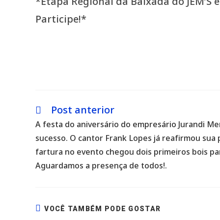
*Etapa Regional da Baixada do JEM’S 
Participe!*
Post anterior
Leia
mais
A festa do aniversário do empresário Jurandi M
artigos
sucesso. O cantor Frank Lopes já reafirmou sua 
fartura no evento chegou dois primeiros bois pa
Aguardamos a presença de todos!.
VOCÊ TAMBÉM PODE GOSTAR