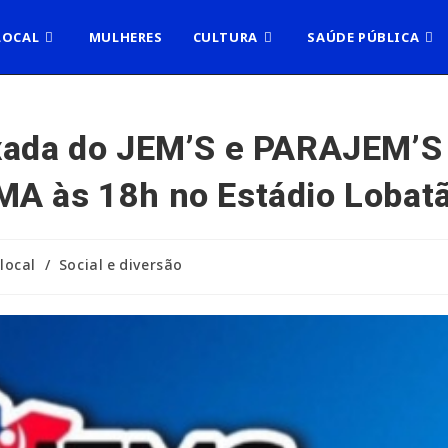
LOCAL
MULHERES
CULTURA
SAÚDE PÚBLICA
ixada do JEM’S e PARAJEM’S
A às 18h no Estádio Lobatão
 local
/
Social e diversão