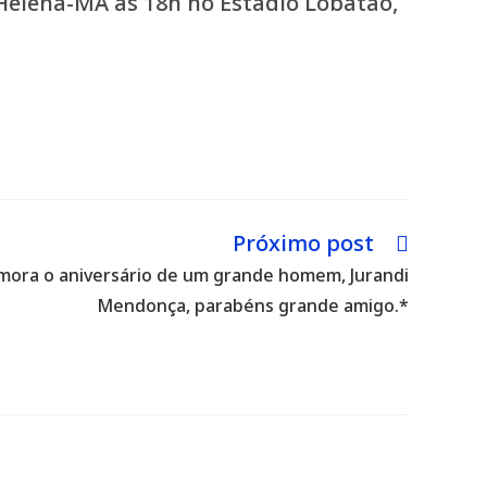
Helena-MA às 18h no Estádio Lobatão,
Próximo post
ora o aniversário de um grande homem, Jurandi
Mendonça, parabéns grande amigo.*