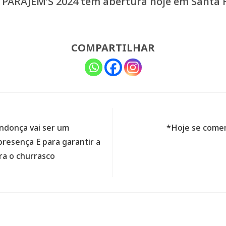
e PARAJEM’S 2024 tem abertura hoje em Santa 
COMPARTILHAR
endonça vai ser um
*Hoje se comem
presença E para garantir a
ra o churrasco