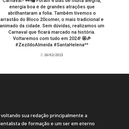
Carnaval? 👀🎭 Foram 4 dias de muita alegria,
energia boa e de grandes atrações que
abrilhantaram a folia. Também tivemos o
arrastão do Bloco 20comer, o mais tradicional e
animado da cidade. Sem dúvidas, realizamos um
Carnaval que ficará marcado na história.
Voltaremos com tudo em 2024! 🤩🎉
#ZezildoAlmeida #SantaHelena**
26/02/2023
s voltando sua redação principalmente a
ientalista de formação e um ser em eterno