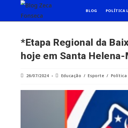
Ir
para
BLOG
POLÍTICA 
o
conteúdo
*Etapa Regional da Ba
hoje em Santa Helena-M
Post
Categoria
26/07/2024
Educação
/
Esporte
/
Política
publicado:
do
post: