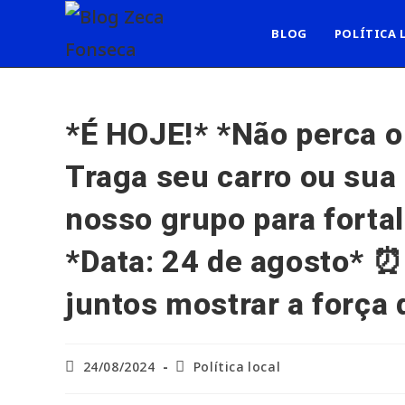
Ir
para
BLOG
POLÍTICA 
o
conteúdo
*É HOJE!* *Não perca 
Traga seu carro ou sua
nosso grupo para fortal
*Data: 24 de agosto* ⏰ 
juntos mostrar a força 
Post
Categoria
24/08/2024
Política local
publicado:
do
post: