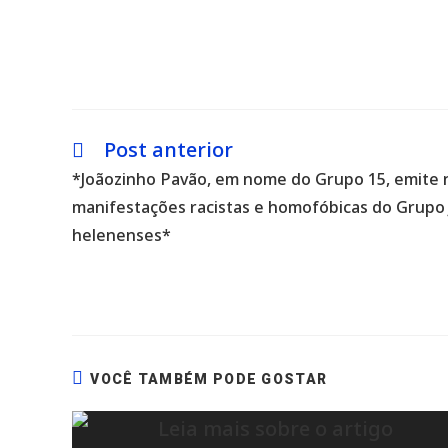
Post anterior
Leia
mais
*Joãozinho Pavão, em nome do Grupo 15, emite 
artigos
manifestações racistas e homofóbicas do Grupo J
helenenses*
VOCÊ TAMBÉM PODE GOSTAR