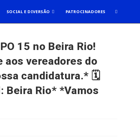
ALTERNAR
SOCIAL E DIVERSÃO
PATROCINADORES
PESQUISA
O 15 no Beira Rio!
e aos vereadores do
DO
ssa candidatura.* 🗓️
SITE
l: Beira Rio* *Vamos