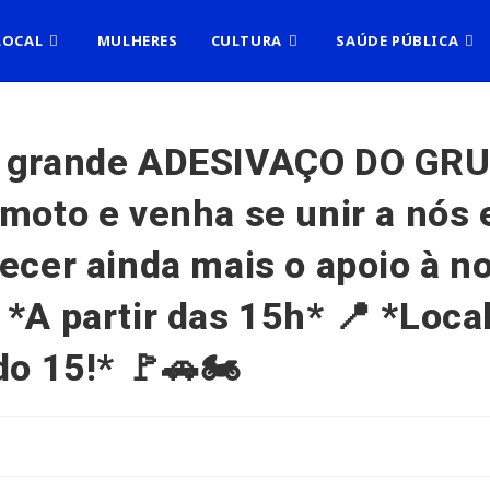
LOCAL
MULHERES
CULTURA
SAÚDE PÚBLICA
o grande ADESIVAÇO DO GRUP
 moto e venha se unir a nós 
ecer ainda mais o apoio à no
*A partir das 15h* 📍 *Loca
do 15!* 🚩🚗🏍️