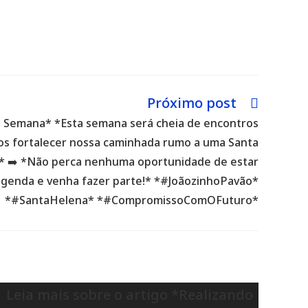
Próximo post
 Semana* *Esta semana será cheia de encontros
os fortalecer nossa caminhada rumo a uma Santa
.* ➡️ *Não perca nenhuma oportunidade de estar
agenda e venha fazer parte!* *#JoãozinhoPavão*
*#SantaHelena* *#CompromissoComOFuturo*