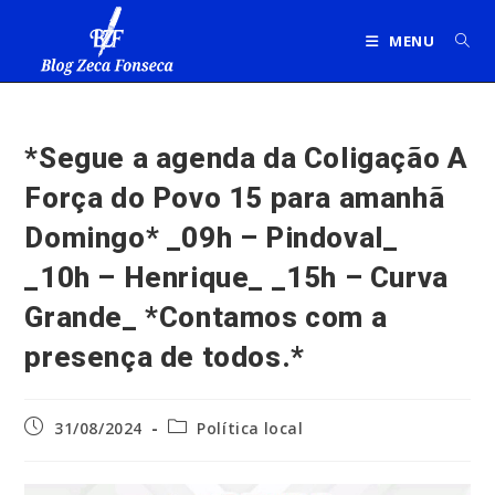
Ir
para
MENU
o
conteúdo
*Segue a agenda da Coligação A
Força do Povo 15 para amanhã
Domingo* _09h – Pindoval_
_10h – Henrique_ _15h – Curva
Grande_ *Contamos com a
presença de todos.*
Post
Categoria
31/08/2024
Política local
publicado:
do
post: