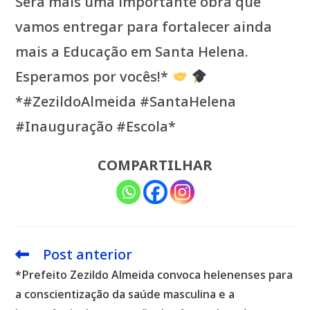
Será mais uma importante obra que
vamos entregar para fortalecer ainda
mais a Educação em Santa Helena.
Esperamos por vocês!*
*#ZezildoAlmeida #SantaHelena
#Inauguração #Escola*
COMPARTILHAR
Post anterior
Leia
mais
*Prefeito Zezildo Almeida convoca helenenses para
artigos
a conscientização da saúde masculina e a