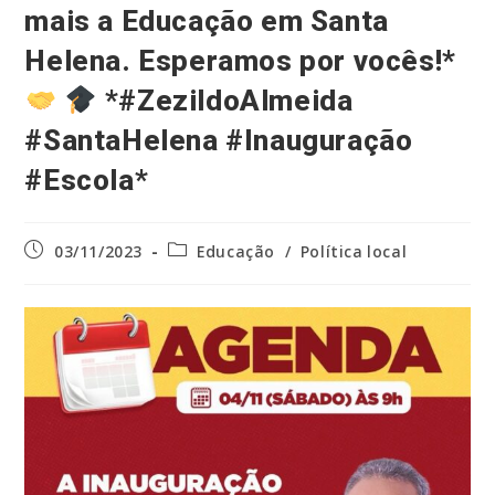
mais a Educação em Santa
Helena. Esperamos por vocês!*
*#ZezildoAlmeida
#SantaHelena #Inauguração
#Escola*
Post
Categoria
03/11/2023
Educação
/
Política local
publicado:
do
post: