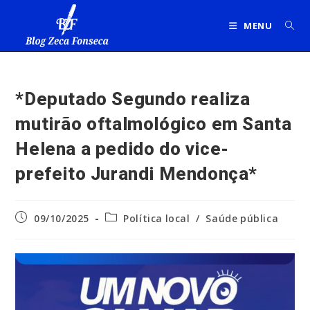
Ir
para
MENU
o
conteúdo
*Deputado Segundo realiza
mutirão oftalmológico em Santa
Helena a pedido do vice-
prefeito Jurandi Mendonça*
Post
Categoria
09/10/2025
Política local
/
Saúde pública
publicado:
do
post: