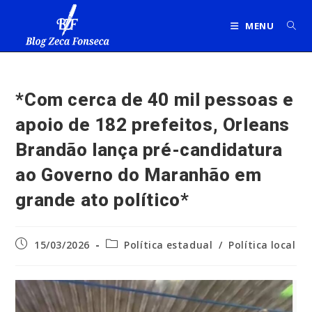
Ir
para
MENU
o
conteúdo
*Com cerca de 40 mil pessoas e
apoio de 182 prefeitos, Orleans
Brandão lança pré-candidatura
ao Governo do Maranhão em
grande ato político*
Post
Categoria
15/03/2026
Política estadual
/
Política local
publicado:
do
post: