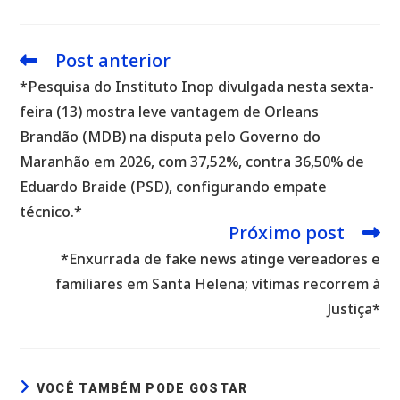
Post anterior
Leia
mais
*Pesquisa do Instituto Inop divulgada nesta sexta-
artigos
feira (13) mostra leve vantagem de Orleans
Brandão (MDB) na disputa pelo Governo do
Maranhão em 2026, com 37,52%, contra 36,50% de
Eduardo Braide (PSD), configurando empate
técnico.*
Próximo post
*Enxurrada de fake news atinge vereadores e
familiares em Santa Helena; vítimas recorrem à
Justiça*
VOCÊ TAMBÉM PODE GOSTAR