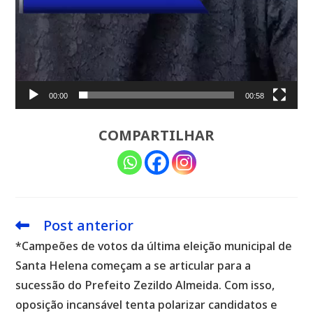
00:00
00:58
COMPARTILHAR
Post anterior
Leia
mais
*Campeões de votos da última eleição municipal de
artigos
Santa Helena começam a se articular para a
sucessão do Prefeito Zezildo Almeida. Com isso,
oposição incansável tenta polarizar candidatos e