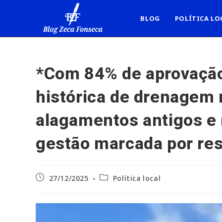
Ir
para
BLOG
POLÍTICA LO
o
conteúdo
*Com 84% de aprovação
histórica de drenagem 
alagamentos antigos e 
gestão marcada por res
Post
Categoria
27/12/2025
Política local
publicado:
do
post: