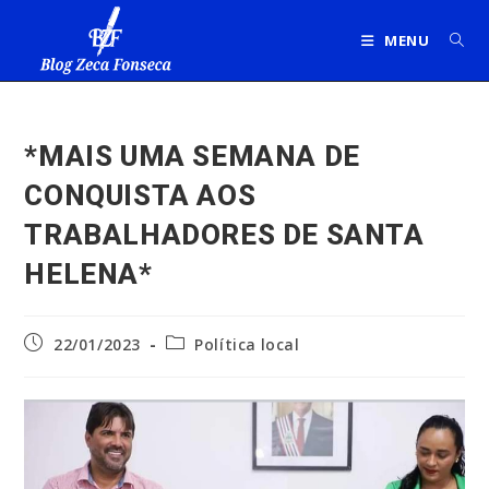
Ir
para
MENU
o
conteúdo
*MAIS UMA SEMANA DE
CONQUISTA AOS
TRABALHADORES DE SANTA
HELENA*
Post
Categoria
22/01/2023
Política local
publicado:
do
post: