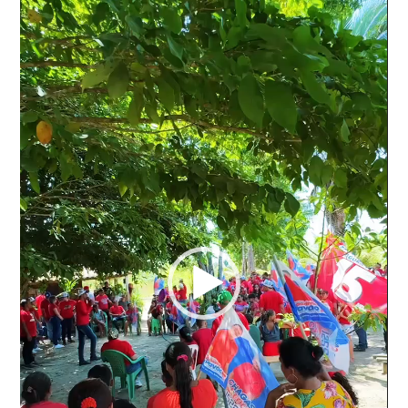
de
vídeo