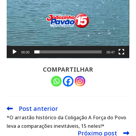
00:00
00:47
COMPARTILHAR
Post anterior
Leia
mais
*O arrastão histórico da Coligação A Força do Povo
artigos
leva a comparações inevitáveis, 15 neles!*
Próximo post