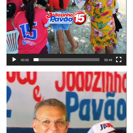
00:00
00:44
Tocador
de
vídeo