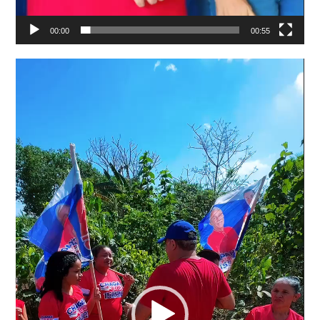
00:00
00:55
Tocador
de
vídeo