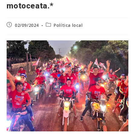
motoceata.*
Post
Categoria
02/09/2024
Política local
publicado:
do
post: