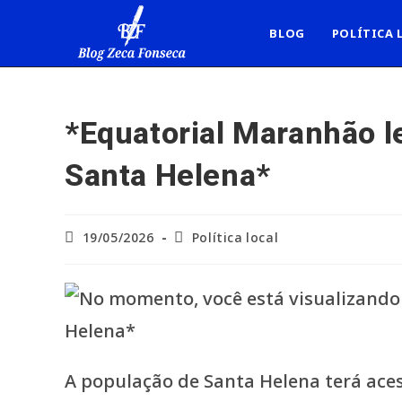
Ir
para
BLOG
POLÍTICA 
o
conteúdo
*Equatorial Maranhão le
Santa Helena*
Post
Categoria
19/05/2026
Política local
publicado:
do
post:
A população de Santa Helena terá ace