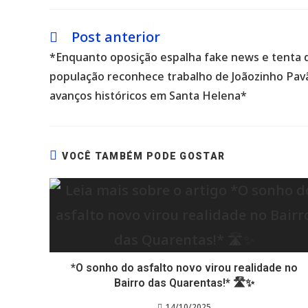
Post anterior
Leia
mais
*Enquanto oposição espalha fake news e tenta 
artigos
população reconhece trabalho de Joãozinho Pav
avanços históricos em Santa Helena*
VOCÊ TAMBÉM PODE GOSTAR
*O sonho do asfalto novo virou realidade no
Bairro das Quarentas!* 🛣️✨
14/10/2025