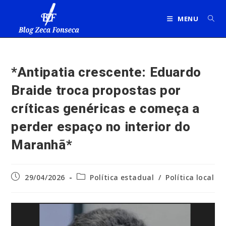
Ir
para
MENU
o
conteúdo
*Antipatia crescente: Eduardo
Braide troca propostas por
críticas genéricas e começa a
perder espaço no interior do
Maranhã*
Post
Categoria
29/04/2026
Política estadual
/
Política local
publicado:
do
post: