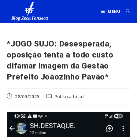
Ir
para
MENU
o
conteúdo
*JOGO SUJO: Desesperada,
oposição tenta a todo custo
difamar imagem da Gestão
Prefeito Joãozinho Pavão*
Post
Categoria
28/09/2025
Política local
publicado:
do
post: