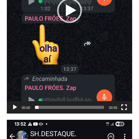
00:00
00:55
Tocador
de