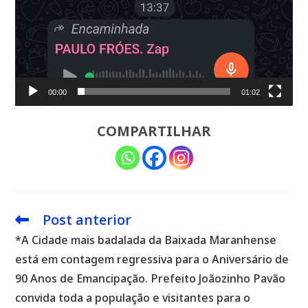
00:00
01:02
COMPARTILHAR
Post anterior
Leia
mais
*A Cidade mais badalada da Baixada Maranhense
artigos
está em contagem regressiva para o Aniversário de
90 Anos de Emancipação. Prefeito Joãozinho Pavão
convida toda a população e visitantes para o