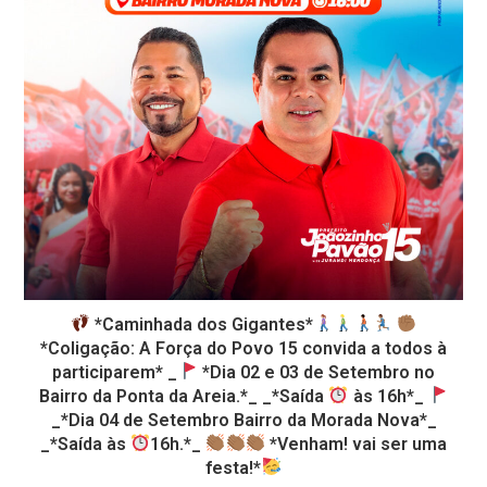
*Caminhada dos Gigantes*
*Coligação: A Força do Povo 15 convida a todos à
participarem* _
*Dia 02 e 03 de Setembro no
Bairro da Ponta da Areia.*_ _*Saída
às 16h*_
_*Dia 04 de Setembro Bairro da Morada Nova*_
_*Saída às
16h.*_
*Venham! vai ser uma
festa!*