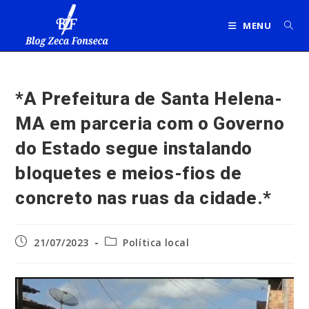
Ir
para
MENU
o
conteúdo
*A Prefeitura de Santa Helena-
MA em parceria com o Governo
do Estado segue instalando
bloquetes e meios-fios de
concreto nas ruas da cidade.*
Post
Categoria
21/07/2023
Política local
publicado:
do
post: