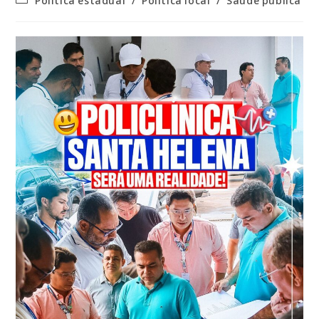
Política estadual
/
Política local
/
Saúde pública
do
post: