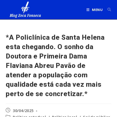
Ir
para
MENU
o
conteúdo
*A Policlínica de Santa Helena
esta chegando. O sonho da
Doutora e Primeira Dama
Flaviana Abreu Pavão de
atender a população com
qualidade está cada vez mais
perto de se concretizar.*
Post
30/04/2025
publicado:
Categoria