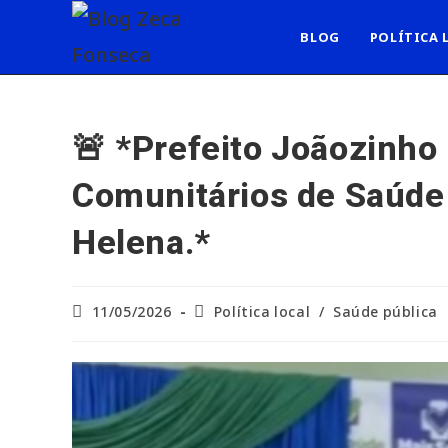
Ir
para
BLOG
POLÍTICA 
o
conteúdo
🚨 *Prefeito Joãozinho
Comunitários de Saúde 
Helena.*
Post
Categoria
11/05/2026
Política local
/
Saúde pública
publicado:
do
post: