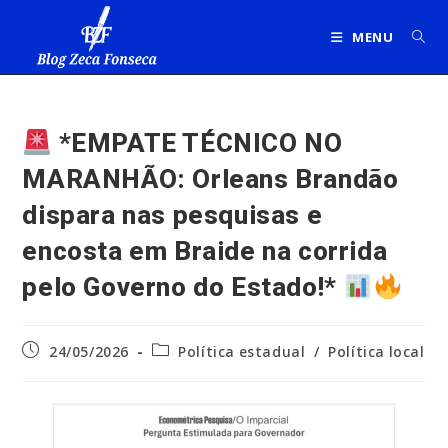
Ir
para
MENU
o
conteúdo
*EMPATE TÉCNICO NO
MARANHÃO: Orleans Brandão
dispara nas pesquisas e
encosta em Braide na corrida
pelo Governo do Estado!*
Post
Categoria
24/05/2026
Política estadual
/
Política local
publicado:
do
post: