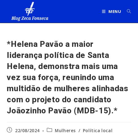
Ir
para
MENU
o
conteúdo
*Helena Pavão a maior
liderança política de Santa
Helena, demonstra mais uma
vez sua força, reunindo uma
multidão de mulheres alinhadas
com o projeto do candidato
Joãozinho Pavão (MDB-15).*
Post
Categoria
22/08/2024
Mulheres
/
Política local
publicado:
do