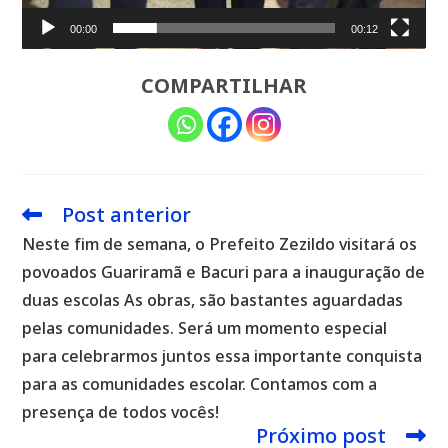
00:00
00:12
COMPARTILHAR
Post anterior
Leia
mais
Neste fim de semana, o Prefeito Zezildo visitará os
artigos
povoados Guariramã e Bacuri para a inauguração de
duas escolas As obras, são bastantes aguardadas
pelas comunidades. Será um momento especial
para celebrarmos juntos essa importante conquista
para as comunidades escolar. Contamos com a
presença de todos vocês!
Próximo post