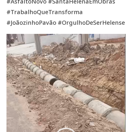
#AsfaltoNovo #SantaHelenaEmObras
#TrabalhoQueTransforma
#JoãozinhoPavão #OrgulhoDeSerHelense
Tocador
de
vídeo