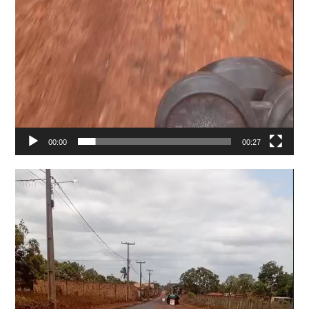
00:00
00:27
Tocador
de
vídeo