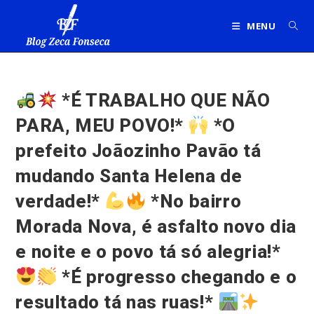
Ir
para
MENU
o
conteúdo
*É TRABALHO QUE NÃO
PARA, MEU POVO!*
*O
prefeito Joãozinho Pavão tá
mudando Santa Helena de
verdade!*
*No bairro
Morada Nova, é asfalto novo dia
e noite e o povo tá só alegria!*
*É progresso chegando e o
resultado tá nas ruas!*