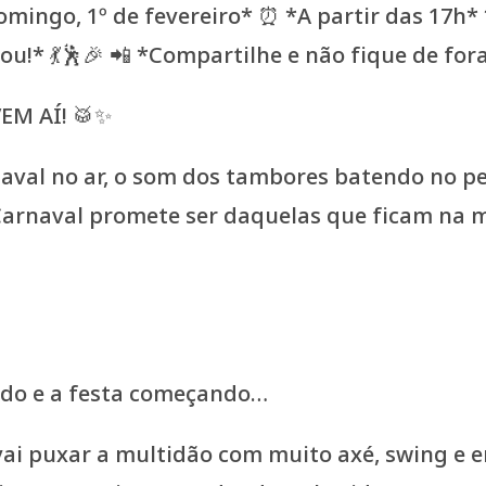
EM AÍ! 🥁✨
naval no ar, o som dos tambores batendo no pei
 Carnaval promete ser daquelas que ficam na m
nido e a festa começando…
vai puxar a multidão com muito axé, swing e e