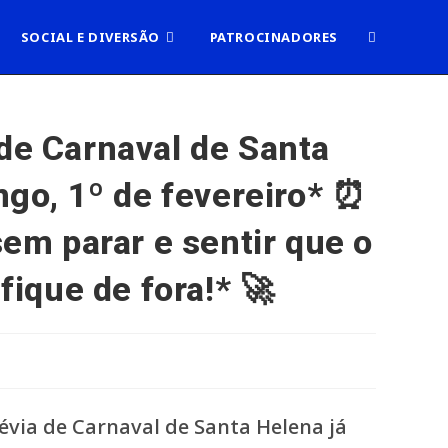
ALTERNAR
SOCIAL E DIVERSÃO
PATROCINADORES
PESQUISA
de Carnaval de Santa
ngo, 1º de fevereiro* ⏰
DO
sem parar e sentir que o
SITE
fique de fora!* 🚀