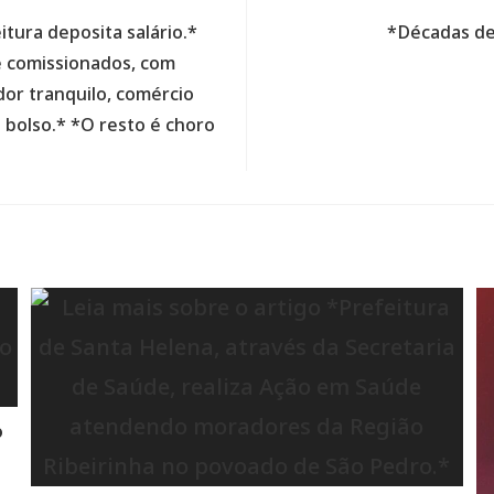
tura deposita salário.*
*Décadas de
e comissionados, com
or tranquilo, comércio
bolso.* *O resto é choro
o