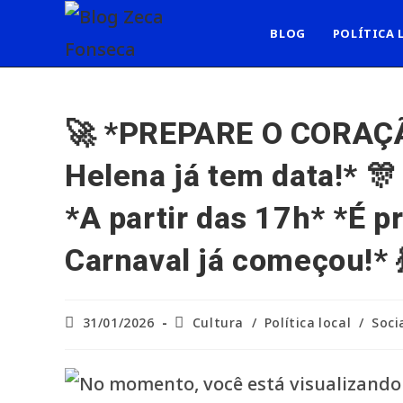
Ir
para
BLOG
POLÍTICA 
o
conteúdo
🚀 *PREPARE O CORAÇÃO
Helena já tem data!* 
*A partir das 17h* *É p
Carnaval já começou!* 
Post
Categoria
31/01/2026
Cultura
/
Política local
/
Soci
publicado:
do
post: