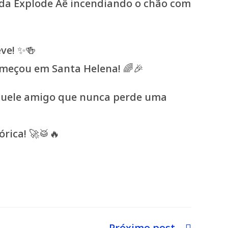
anda Explode Aê incendiando o chão com
eve! ✨🍻
começou em Santa Helena! 🌈🎉
 aquele amigo que nunca perde uma
órica! 🚀🥁🔥
Próximo post