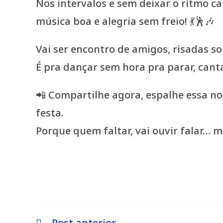
Nos intervalos e sem deixar o ritmo c
música boa e alegria sem freio! 💃🕺🎶
Vai ser encontro de amigos, risadas sol
É pra dançar sem hora pra parar, canta
📲 Compartilhe agora, espalhe essa n
festa.
Porque quem faltar, vai ouvir falar… ma
Post anterior
Leia