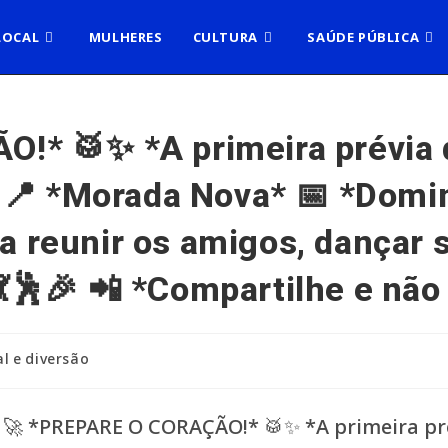
LOCAL
MULHERES
CULTURA
SAÚDE PÚBLICA
!* 🥁✨ *A primeira prévia 
 📍 *Morada Nova* 📅 *Domi
ra reunir os amigos, dançar 
🕺🎉 📲 *Compartilhe e não 
al e diversão