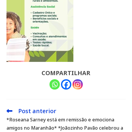
COMPARTILHAR
Post anterior
Leia
mais
*Roseana Sarney está em remissão e emociona
artigos
amigos no Maranhão* *Joãozinho Pavão celebrou a