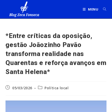
Ir
para
MENU
o
conteúdo
*Entre críticas da oposição,
gestão Joãozinho Pavão
transforma realidade nas
Quarentas e reforça avanços em
Santa Helena*
Post
Categoria
05/03/2026
Política local
publicado:
do
post: