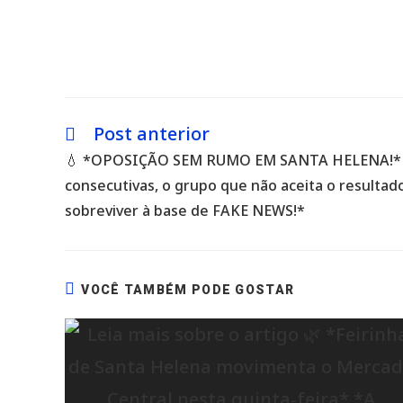
Post anterior
Leia
mais
💧 *OPOSIÇÃO SEM RUMO EM SANTA HELENA!* *
artigos
consecutivas, o grupo que não aceita o resultad
sobreviver à base de FAKE NEWS!*
VOCÊ TAMBÉM PODE GOSTAR