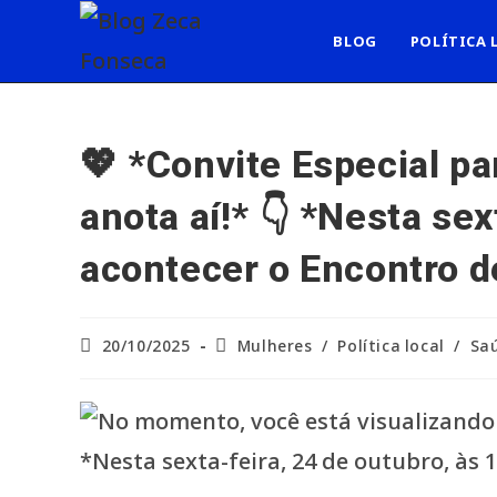
Ir
para
BLOG
POLÍTICA 
o
conteúdo
💖 *Convite Especial p
anota aí!* 👇 *Nesta sex
acontecer o Encontro d
Post
Categoria
20/10/2025
Mulheres
/
Política local
/
Saú
publicado:
do
post: