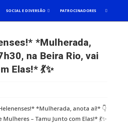
ALTERNAR
SOCIAL E DIVERSÃO
PATROCINADORES
PESQUISA
enses!* *Mulherada,
7h30, na Beira Rio, vai
DO
m Elas!* 💃✨
SITE