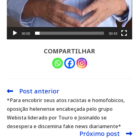
00:00
00:43
COMPARTILHAR
Post anterior
Leia
mais
*Para encobrir seus atos racistas e homofobicos,
artigos
oposição helenense encabeçada pelo grupo
Webista liderado por Touro e Josinaldo se
desespera e discemina fake news diariamente*
Próximo post