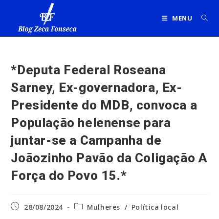
Ir
para
MENU
o
conteúdo
*Deputa Federal Roseana
Sarney, Ex-governadora, Ex-
Presidente do MDB, convoca a
População helenense para
juntar-se a Campanha de
Joãozinho Pavão da Coligação A
Força do Povo 15.*
Post
Categoria
28/08/2024
Mulheres
/
Política local
publicado:
do