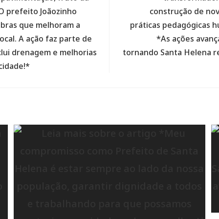
O prefeito Joãozinho
construção de nova
obras que melhoram a
práticas pedagógicas h
ocal. A ação faz parte de
*As ações avanç
clui drenagem e melhorias
tornando Santa Helena re
cidade!*