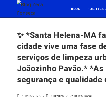
Ir
para
BLOG
POLÍTICA 
o
conteúdo
✨ *Santa Helena-MA faz 
cidade vive uma fase d
serviços de limpeza urb
Joãozinho Pavão.* *As 
segurança e qualidade 
Post
Categoria
13/12/2025
Cultura
/
Política local
publicado:
do
post: