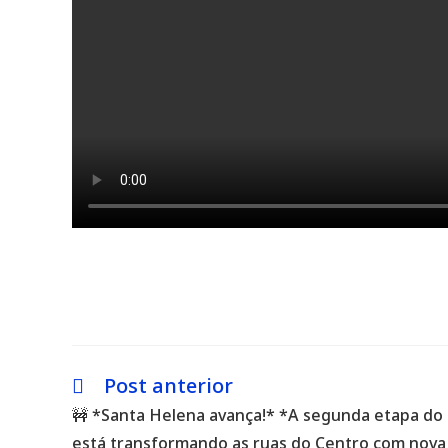
Post anterior
Leia
mais
🚧 *Santa Helena avança!* *A segunda etapa do
artigos
está transformando as ruas do Centro com nova