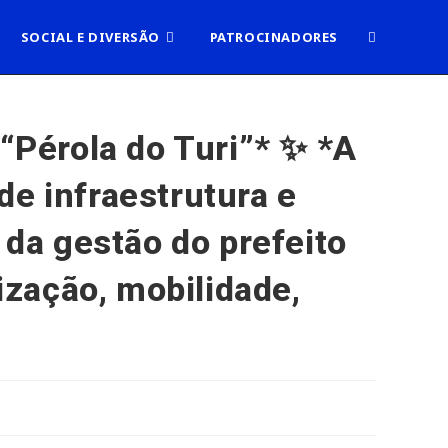
ALTERNAR
SOCIAL E DIVERSÃO
PATROCINADORES
PESQUISA
 “Pérola do Turi”* ✨ *A
de infraestrutura e
DO
 da gestão do prefeito
SITE
zação, mobilidade,